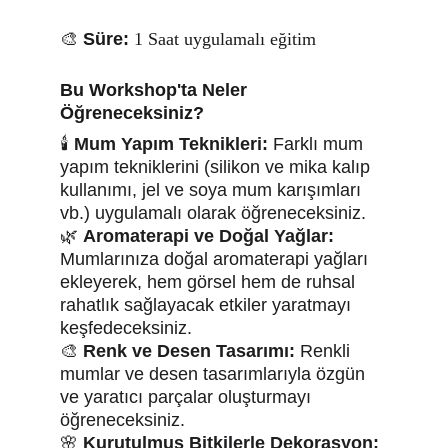
🎨 
Süre:
1 Saat uygulamalı eğitim
Bu Workshop'ta Neler 
Öğreneceksiniz?
🕯️ 
Mum Yapım Teknikleri:
 Farklı mum 
yapım tekniklerini (silikon ve mika kalıp 
kullanımı, jel ve soya mum karışımları 
vb.) uygulamalı olarak öğreneceksiniz.
🌿 
Aromaterapi ve Doğal Yağlar:
Mumlarınıza doğal aromaterapi yağları 
ekleyerek, hem görsel hem de ruhsal 
rahatlık sağlayacak etkiler yaratmayı 
keşfedeceksiniz.
🎨 
Renk ve Desen Tasarımı:
 Renkli 
mumlar ve desen tasarımlarıyla özgün 
ve yaratıcı parçalar oluşturmayı 
öğreneceksiniz.
🌸 
Kurutulmuş Bitkilerle Dekorasyon: